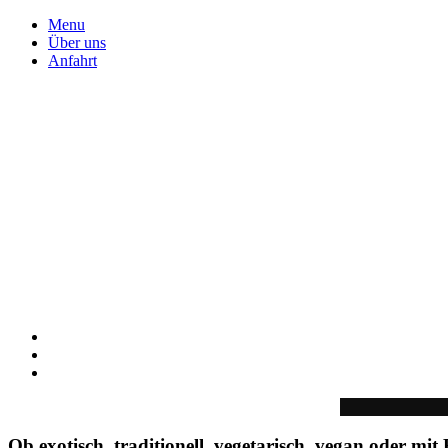
Menu
Über uns
Anfahrt
Zu fi
Le
Ob exotisch, traditionell, vegetarisch, vegan oder mit 